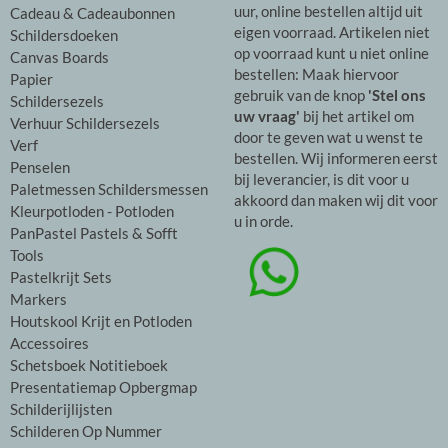
uur, online bestellen altijd uit
Cadeau & Cadeaubonnen
eigen voorraad. Artikelen niet
Schildersdoeken
op voorraad kunt u niet online
Canvas Boards
bestellen: Maak hiervoor
Papier
gebruik van de knop
'Stel ons
Schildersezels
uw vraag'
bij het artikel om
Verhuur Schildersezels
door te geven wat u wenst te
Verf
bestellen. Wij informeren eerst
Penselen
bij leverancier, is dit voor u
Paletmessen Schildersmessen
akkoord dan maken wij dit voor
Kleurpotloden - Potloden
u in orde.
PanPastel Pastels & Sofft
Tools
Pastelkrijt Sets
Markers
Houtskool Krijt en Potloden
Accessoires
Schetsboek Notitieboek
Presentatiemap Opbergmap
Schilderijlijsten
Schilderen Op Nummer